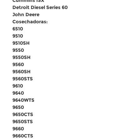
Cummins ISX
Detroit Diesel Series 60
John Deere
Cosechadoras:
6510
9510
9510SH
9550
9550SH
9560
9560SH
9560STS
9610
9640
9640WTS
9650
9650CTS
9650STS
9660
9660CTS