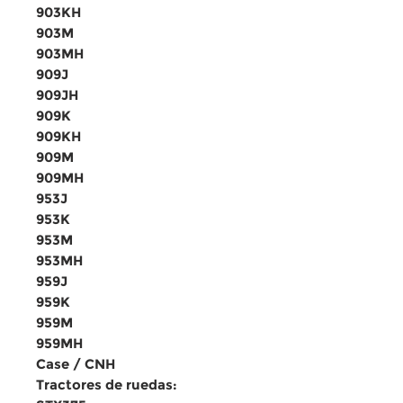
903KH
903M
903MH
909J
909JH
909K
909KH
909M
909MH
953J
953K
953M
953MH
959J
959K
959M
959MH
Case / CNH
Tractores de ruedas: