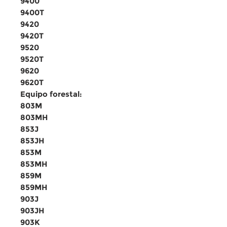
9400
9400T
9420
9420T
9520
9520T
9620
9620T
Equipo forestal:
803M
803MH
853J
853JH
853M
853MH
859M
859MH
903J
903JH
903K