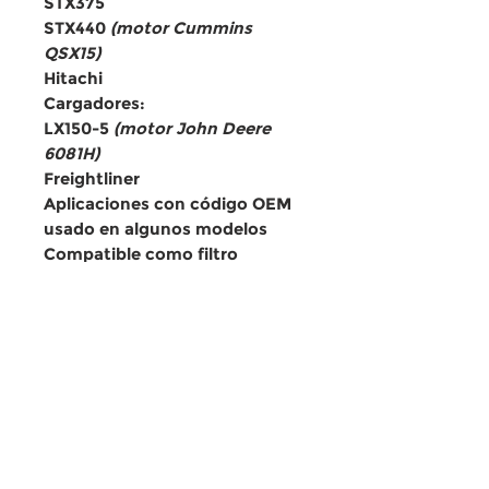
STX375
STX440
(motor Cummins
QSX15)
Hitachi
Cargadores:
LX150-5
(motor John Deere
6081H)
Freightliner
Aplicaciones con
código OEM
usado en algunos modelos
Compatible como filtro
primario con
GMR3531
.
Equivalencias
MANN: C341600
Baldwin: RS3530, RS3530XP
Fram: CA7466, CA7466BLK
WIX: 46745
GONHER: GA221R
Purolator: A75345