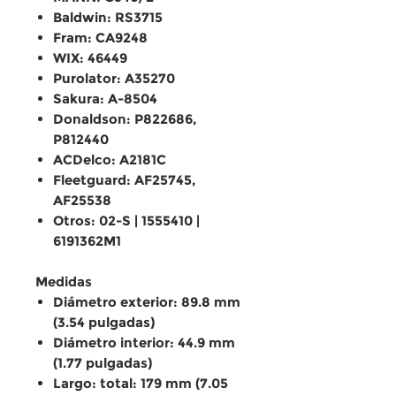
Baldwin: RS3715
Fram: CA9248
WIX: 46449
Purolator: A35270
Sakura: A-8504
Donaldson: P822686,
P812440
ACDelco: A2181C
Fleetguard: AF25745,
AF25538
Otros: 02-S | 1555410 |
6191362M1
Medidas
Diámetro exterior: 89.8 mm
(3.54 pulgadas)
Diámetro interior: 44.9 mm
(1.77 pulgadas)
Largo: total: 179 mm (7.05