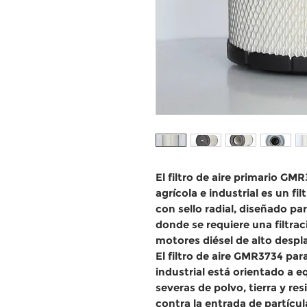
El
filtro de aire primario GM
agrícola e industrial
es un
fi
con sello radial
, diseñado pa
donde se requiere una
filtra
motores diésel de
alto desp
El
filtro de aire GMR3734 par
industrial
está orientado a e
severas de polvo, tierra y re
contra la entrada de partícu