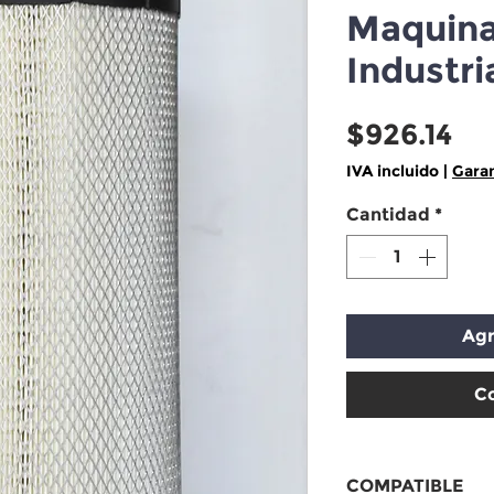
Maquinar
Industri
Pr
$926.14
IVA incluido
|
Garan
Cantidad
*
Agr
C
COMPATIBLE