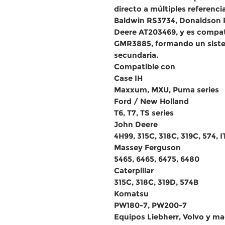
directo a múltiples referenc
Baldwin RS3734, Donaldson P
Deere AT203469
, y es
compati
GMR3885
, formando un siste
secundaria.
Compatible con
Case IH
Maxxum, MXU, Puma series
Ford / New Holland
T6, T7, TS series
John Deere
4H99, 315C, 318C, 319C, 574, 
Massey Ferguson
5465, 6465, 6475, 6480
Caterpillar
315C, 318C, 319D, 574B
Komatsu
PW180-7, PW200-7
Equipos Liebherr, Volvo y maq