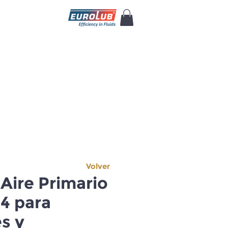
Volver
eAire Primario
4 para
s y