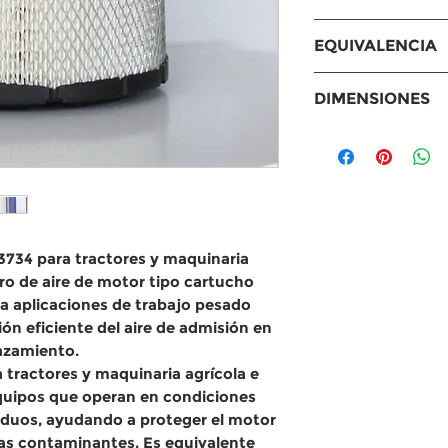
Compatible con
EQUIVALENCIA
Case IH
Maxxum, MXU, P
Equivalencias
DIMENSIONES
Ford / New Holl
Baldwin: RS3
T6, T7, TS series
Fram: CA859
Medidas
John Deere
WIX: 46761
Longitud: 420
4H99, 315C, 318C
Sakura: A-85
Diámetro exte
Massey Ferguso
Mahle: LX1775
pulgadas)
5465, 6465, 6475
Donaldson: P7
Diámetro inter
Caterpillar
Fleetguard: 
pulgadas)
R3734 para tractores y maquinaria
315C, 318C, 319D
Otros: 130-46
ltro de aire de motor tipo cartucho
Komatsu
ra aplicaciones de
trabajo pesado
PW180-7, PW20
ción eficiente del aire de admisión
en
Equipos Liebher
lazamiento
.
agrícola e indus
a tractores y maquinaria agrícola e
6 cilindros.
quipos que operan en
condiciones
siduos
, ayudando a proteger el motor
las contaminantes. Es equivalente