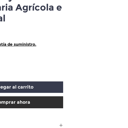
ia Agrícola e
al
ecio
tía de suministro.
egar al carrito
omprar ahora