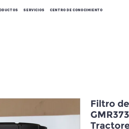
oductos
Servicios
Centro de conocimiento
Filtro d
GMR373
Tractore