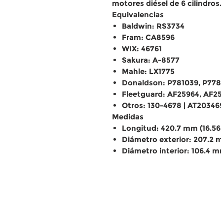
motores diésel de 6 cilindros
Equivalencias
Baldwin: RS3734
Fram: CA8596
WIX: 46761
Sakura: A-8577
Mahle: LX1775
Donaldson: P781039, P778
Fleetguard: AF25964, AF2
Otros: 130-4678 | AT20346
Medidas
Longitud: 420.7 mm (16.56
Diámetro exterior: 207.2 
Diámetro interior: 106.4 m