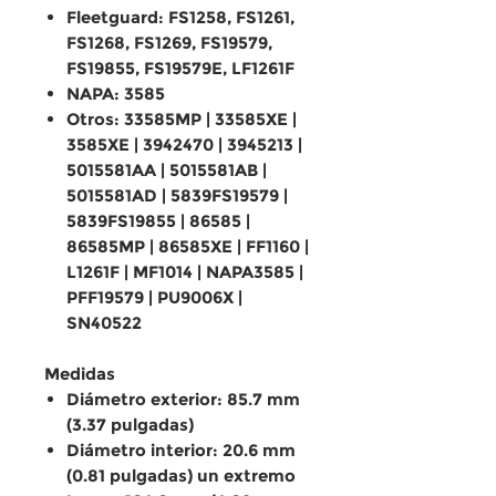
Fleetguard: FS1258, FS1261,
FS1268, FS1269, FS19579,
FS19855, FS19579E, LF1261F
NAPA: 3585
Otros: 33585MP | 33585XE |
3585XE | 3942470 | 3945213 |
5015581AA | 5015581AB |
5015581AD | 5839FS19579 |
5839FS19855 | 86585 |
86585MP | 86585XE | FF1160 |
L1261F | MF1014 | NAPA3585 |
PFF19579 | PU9006X |
SN40522
Medidas
Diámetro exterior: 85.7 mm
(3.37 pulgadas)
Diámetro interior: 20.6 mm
(0.81 pulgadas) un extremo