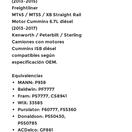
(2013–2015)
Freightliner
MT45 / MT55 / XB Straight Rail
Motor
Cummins 6.7L diésel
(2013–2017)
Kenworth / Peterbilt / Sterling
Camiones con
motores
Cummins ISB diésel
compatibles según
especificación OEM.
Equivalencias
MANN: P938
Baldwin: PF7777
Fram: PS7777, CS8941
WIX: 33585
Purolator: F60777, F55360
Donaldson: P550430,
P550785
ACDelco: GF861