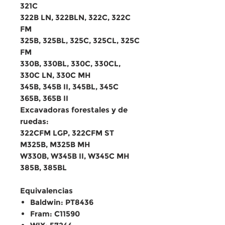
321C
322B LN, 322BLN, 322C, 322C
FM
325B, 325BL, 325C, 325CL, 325C
FM
330B, 330BL, 330C, 330CL,
330C LN, 330C MH
345B, 345B II, 345BL, 345C
365B, 365B II
Excavadoras forestales y de
ruedas:
322CFM LGP, 322CFM ST
M325B, M325B MH
W330B, W345B II, W345C MH
385B, 385BL
Equivalencias
Baldwin: PT8436
Fram: C11590