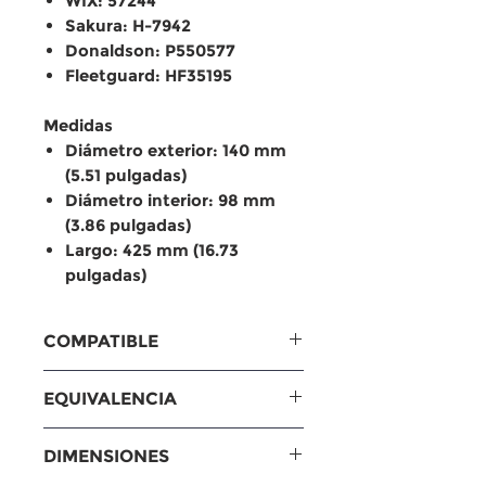
WIX: 57244
Sakura: H-7942
Donaldson: P550577
Fleetguard: HF35195
Medidas
Diámetro exterior: 140 mm
(5.51 pulgadas)
Diámetro interior: 98 mm
(3.86 pulgadas)
Largo: 425 mm (16.73
pulgadas)
COMPATIBLE
Compatible con
EQUIVALENCIA
Caterpillar – Excavadoras
Serie B y C
Equivalencias
DIMENSIONES
Excavadoras de orugas:
Baldwin: PT8436