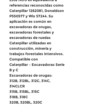
referencias reconocidas como
Caterpillar 1262081, Donaldson
P550577 y Wix 57244. Su
aplicación es común en
excavadoras de orugas,
excavadoras forestales y
excavadoras de ruedas
Caterpillar utilizadas en
construcción, minería y
trabajos forestales intensivos.
Compatible con
Caterpillar – Excavadoras Serie
B y C
Excavadoras de orugas:
312B, 312BL, 312C, 314C,
314CLCR
315B, 315BL, 315C
318B, 318C
320B, 320BL, 320C