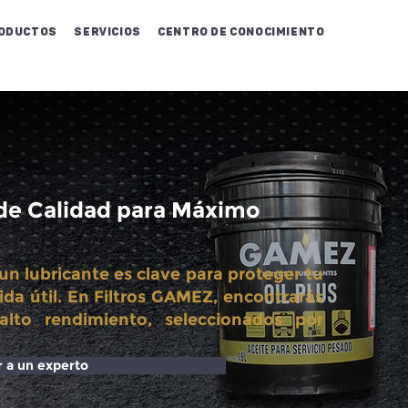
oductos
Servicios
Centro de conocimiento
 de Calidad para Máximo
un lubricante es clave para proteger tu
ida útil. En Filtros GAMEZ, encontrarás
alto rendimiento, seleccionados por
r a un experto