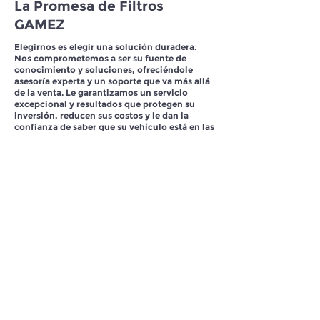
La Promesa de Filtros
GAMEZ
Elegirnos es elegir una solución duradera.
Nos comprometemos a ser su fuente de
conocimiento y soluciones, ofreciéndole
asesoría experta y un soporte que va más allá
de la venta. Le garantizamos un servicio
excepcional y resultados que protegen su
inversión, reducen sus costos y le dan la
confianza de saber que su vehículo está en las
mejores
Contacto
.
Todos los derechos reservados.
Filtros GAGO S.de R.L.. de C.V.
2016