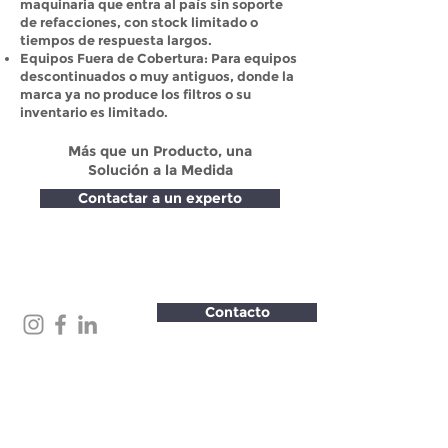
maquinaria que entra al país sin soporte
de refacciones, con stock limitado o
tiempos de respuesta largos.
Equipos Fuera de Cobertura: Para equipos
descontinuados o muy antiguos, donde la
marca ya no produce los filtros o su
inventario es limitado.
Más que un Producto, una
Solución a la Medida
Contactar a un experto
Contacto
.
Todos los derechos reservados.
Filtros GAGO S.de R.L.. de C.V.
2016