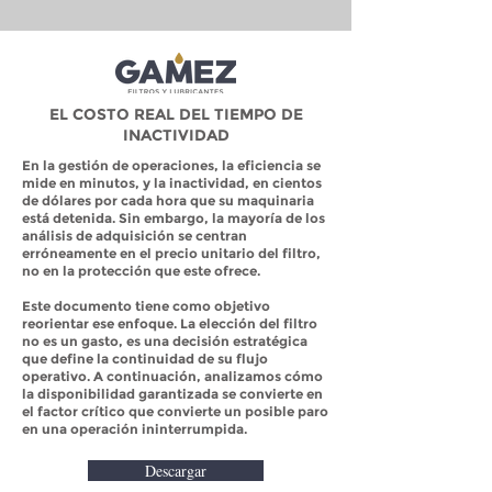
EL COSTO REAL DEL TIEMPO DE
INACTIVIDAD
En la gestión de operaciones, la eficiencia se
mide en minutos, y la inactividad, en cientos
de dólares por cada hora que su maquinaria
está detenida. Sin embargo, la mayoría de los
análisis de adquisición se centran
erróneamente en el precio unitario del filtro,
no en la protección que este ofrece.
Este documento tiene como objetivo
reorientar ese enfoque. La elección del filtro
no es un gasto, es una decisión estratégica
que define la continuidad de su flujo
operativo. A continuación, analizamos cómo
la disponibilidad garantizada se convierte en
el factor crítico que convierte un posible paro
en una operación ininterrumpida.
Descargar