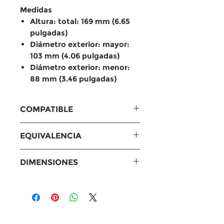
Medidas
Altura: total: 169 mm (6.65
pulgadas)
Diámetro exterior: mayor:
103 mm (4.06 pulgadas)
Diámetro exterior: menor:
88 mm (3.46 pulgadas)
COMPATIBLE
Compatible con
EQUIVALENCIA
Caterpillar – Excavadoras
E320 GC (2015 KTN, 2018
Equivalencias
DIMENSIONES
ZBT)
Sakura: EF-44450
E320 (2016 ZBN, 2018 YBP)
Otros: 509-5694 | SK48942
Medidas
E323 (2015 RAZ, 2016 YBL,
Altura: total: 169 mm (6.65
2018 DWF)
pulgadas)
E323 GC
Diámetro exterior: mayor: