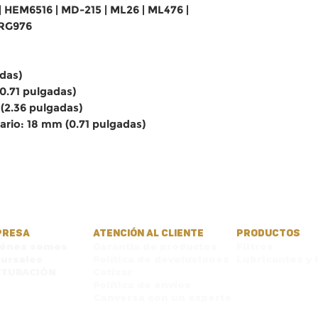
 | HEM6516 | MD-215 | ML26 | ML476 |
 RG976
adas)
0.71 pulgadas)
(2.36 pulgadas)
rio: 18 mm (0.71 pulgadas)
PRESA
ATENCIÓN AL CLIENTE
PRODUCTOS
iénes somos
Garantía de productos
Filtros
ursales
Política de devoluciones
Lubricantes y 
CTURACIÓN
Cotizar
Política de envíos
Conversa con un experto