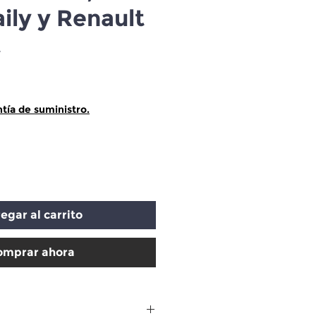
ily y Renault
t
cio
tía de suministro.
egar al carrito
omprar ahora