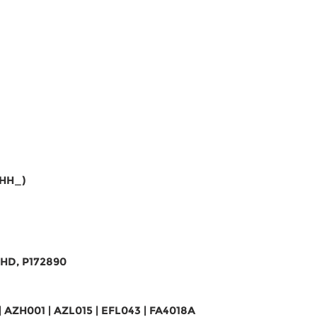
 HH_)
6HD, P172890
| AZH001 | AZL015 | EFL043 | FA4018A