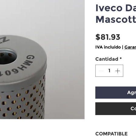
Iveco Da
Mascot
Pre
$81.93
IVA incluido
|
Garan
Cantidad
*
Agr
C
COMPATIBLE