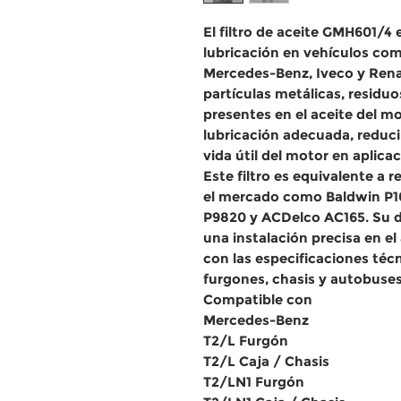
El filtro de aceite GMH601/4
lubricación en vehículos com
Mercedes-Benz, Iveco y Rena
partículas metálicas, resid
presentes en el aceite del m
lubricación adecuada, reducir
vida útil del motor en aplica
Este filtro es equivalente a 
el mercado como Baldwin P1
P9820 y ACDelco AC165. Su d
una instalación precisa en el
con las especificaciones técn
furgones, chasis y autobuses
Compatible con
Mercedes-Benz
T2/L Furgón
T2/L Caja / Chasis
T2/LN1 Furgón