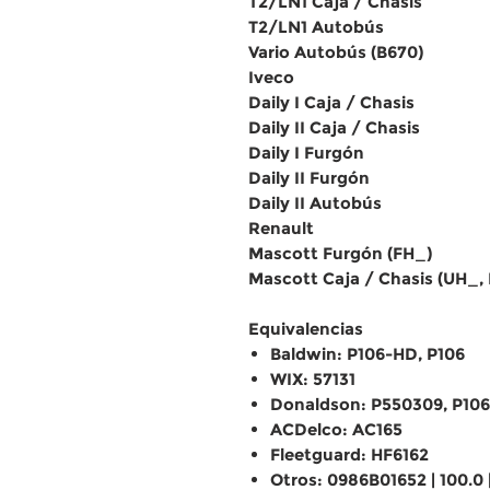
T2/LN1 Caja / Chasis
T2/LN1 Autobús
Vario Autobús (B670)
Iveco
Daily I Caja / Chasis
Daily II Caja / Chasis
Daily I Furgón
Daily II Furgón
Daily II Autobús
Renault
Mascott Furgón (FH_)
Mascott Caja / Chasis (UH_,
Equivalencias
Baldwin: P106-HD, P106
WIX: 57131
Donaldson: P550309, P10
ACDelco: AC165
Fleetguard: HF6162
Otros: 0986B01652 | 100.0 