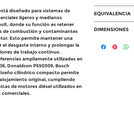
MERCEDES-BENZ:
 está diseñado para sistemas de
EQUIVALENCIA
Caja/Chasis T2/
erciales ligeros y medianos
Caja/Chasis T2
ult, donde su función es retener
Equivalencias
DIMENSIONES
s (B670) T2/L l 
uos de combustión y contaminantes
Baldwin: P106
DAILY II Caja/Ch
otor. Esto permite mantener una
WIX: 57131
Medidas
 el desgaste interno y prolongar la
Furg?n DAILY II
Donaldson: P
Altura: 101 m
ciones de trabajo continuo.
MASCOTT Furg?
ACDelco: AC1
Diámetro inte
referencias ampliamente utilizadas en
Caja/Chasis (U
Fleetguard: 
Diámetro exte
06, Donaldson P550309, Bosch
Otros: 0986B01
pulgadas)
iseño cilíndrico compacto permite
AZL015 | EFL04
Diámetro exte
 alojamiento original, cumpliendo
| HEM6176 | H
(0.71 pulgada
icas de motores diésel utilizados en
ML476 | OB-60
 comerciales.