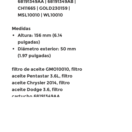
68191349AA | 68191349AB |
CH11665 | GOLD230159 |
MSL10010 | WL10010
Medidas
Altura: 156 mm (6.14
pulgadas)
Diámetro exterior: 50 mm
(1.97 pulgadas)
filtro de aceite GMO10010, filtro
aceite Pentastar 3.6L, filtro
aceite Chrysler 2014, filtro
aceite Dodge 3.6, filtro
cartucho 68191349AA
COMPATIBLE
Compatible con
EQUIVALENCIA