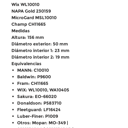
Wix WL10010
NAPA Gold 230159
MicroGard MSL10010
Champ CH11665
Medidas
Altura: 156 mm
Diámetro exterior: 50 mm
Diámetro interior 1: 23 mm
Diámetro interior 2: 19 mm
Equivalencias
MANN: C10010
Baldwin: P9600
Fram: CH11665
WIX: WL10010, WA10405
Sakura: EO-66020
Donaldson: P583710
Fleetguard: LF16424
Luber-Finer: P1009
Otros: Mopar: MO-349 |