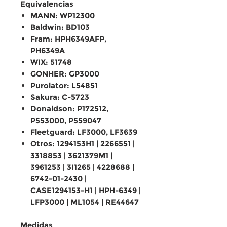
Equivalencias
MANN: WP12300
Baldwin: BD103
Fram: HPH6349AFP,
PH6349A
WIX: 51748
GONHER: GP3000
Purolator: L54851
Sakura: C-5723
Donaldson: P172512,
P553000, P559047
Fleetguard: LF3000, LF3639
Otros: 1294153H1 | 2266551 |
3318853 | 3621379M1 |
3961253 | 3I1265 | 4228688 |
6742-01-2430 |
CASE1294153-H1 | HPH-6349 |
LFP3000 | ML1054 | RE44647
Medidas