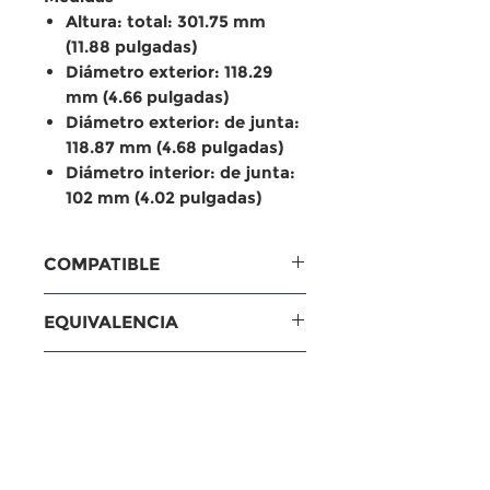
Altura: total: 301.75 mm
(11.88 pulgadas)
Diámetro exterior: 118.29
mm (4.66 pulgadas)
Diámetro exterior: de junta:
118.87 mm (4.68 pulgadas)
Diámetro interior: de junta:
102 mm (4.02 pulgadas)
COMPATIBLE
Compatible con
EQUIVALENCIA
Motores Cummins
ISC 8.3L
Equivalencias
DIMENSIONES
ISL 9.0L
MANN: WP12300
6C8.3
Baldwin: BD103
Medidas
6CT8.3
Fram: HPH6349AFP,
Altura: total: 301.75 mm
N14
PH6349A
(11.88 pulgadas)
M11