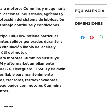
Motores
 para motores Cummins y maquinaria
EQUIVALENCIA
Cummins Engines
plicaciones
industriales, agrícolas y
Equipos y maqui
rotección del sistema de lubricación
Equivalencias
DIMENSIONES
Agco
e trabajo continuas y condiciones
MANN: W940
Bandit
Baldwin: BT4
Medidas
 tipo Full-Flow
retiene partículas
Bomag
Fram: PH390
Altura: total:
antes sólidos generados durante la
Case
WIX: 51602
Diámetro exte
irculación limpia del aceite y
Dresser
Purolator: L34
pulgadas) UN
útil del motor.
Dynapac
Sakura: C-57
Diámetro ext
 para motores Cummins
sustituye
Grove
Donaldson: P
(2.83 pulgada
EM y aftermarket ampliamente
Komatsu
ACDelco: PF1
Diámetro int
3224, Fleetguard LF3500 y Baldwin
MacDon
Fleetguard: L
(2.44 pulgada
confiable para mantenimiento
Vermeer Equip
Otros: 3903224
s, tractores, retroexcavadoras,
Aplicaciones adi
5703 | J908616
equipados con motores
Cummins
Montacargas Ya
entes
.
Generadores A