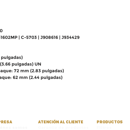
00
 51602MP | C-5703 | J908616 | J934429
5 pulgadas)
(3.66 pulgadas) UN
aque: 72 mm (2.83 pulgadas)
aque: 62 mm (2.44 pulgadas)
PRESA
ATENCIÓN AL CLIENTE
PRODUCTOS
iénes somos
Garantía de productos
Filtros