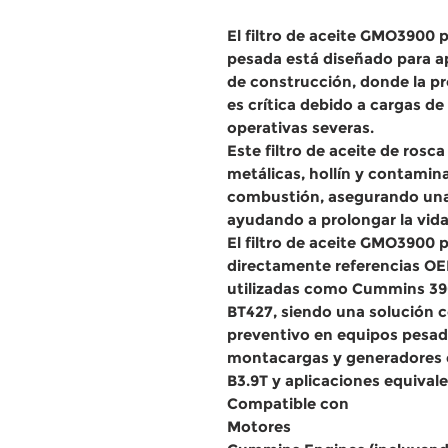
El
filtro de aceite GMO3900
pesada
está diseñado para a
de construcción
, donde la p
es crítica debido a cargas d
operativas severas.
Este
filtro de aceite de rosca
metálicas, hollín y contamin
combustión, asegurando una c
ayudando a prolongar la vida 
El
filtro de aceite GMO3900
directamente referencias O
utilizadas como
Cummins 390
BT427
, siendo una solución 
preventivo en
equipos pesado
montacargas y generadores
B3.9T y aplicaciones equival
Compatible con
Motores