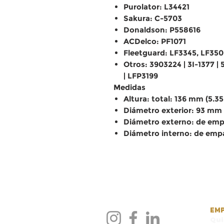
Purolator: L34421
Sakura: C-5703
Donaldson: P558616
ACDelco: PF1071
Fleetguard: LF3345, LF35
Otros: 3903224 | 3I-1377 |
| LFP3199
Medidas
Altura: total: 136 mm (5.3
Diámetro exterior: 93 mm 
Diámetro externo: de emp
Diámetro interno: de emp
EM
Qu