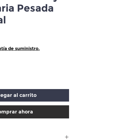
ria Pesada
al
ecio
tía de suministro.
egar al carrito
omprar ahora