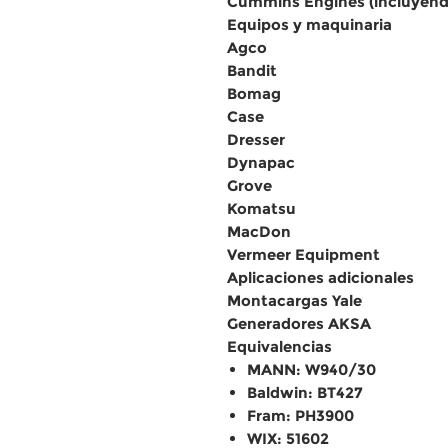
Cummins Engines (incluyend
Equipos y maquinaria
Agco
Bandit
Bomag
Case
Dresser
Dynapac
Grove
Komatsu
MacDon
Vermeer Equipment
Aplicaciones adicionales
Montacargas Yale
Generadores AKSA
Equivalencias
MANN: W940/30
Baldwin: BT427
Fram: PH3900
WIX: 51602