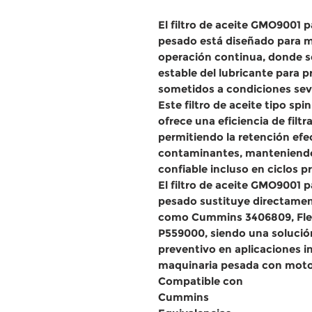
El
filtro de aceite GMO9001 
pesado
está diseñado para
m
operación continua
, donde 
estable del lubricante
para p
sometidos a condiciones sev
Este
filtro de aceite tipo sp
ofrece una
eficiencia de filt
permitiendo la retención efec
contaminantes, manteniend
confiable
incluso en ciclos p
El
filtro de aceite GMO9001 
pesado
sustituye directamen
como
Cummins 3406809, Fle
P559000
, siendo una soluci
preventivo en aplicaciones in
maquinaria pesada con mot
Compatible con
Cummins