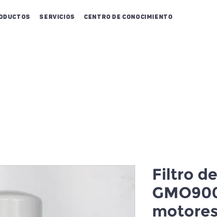
oductos
Servicios
Centro de conocimiento
Filtro d
GMO900
motore