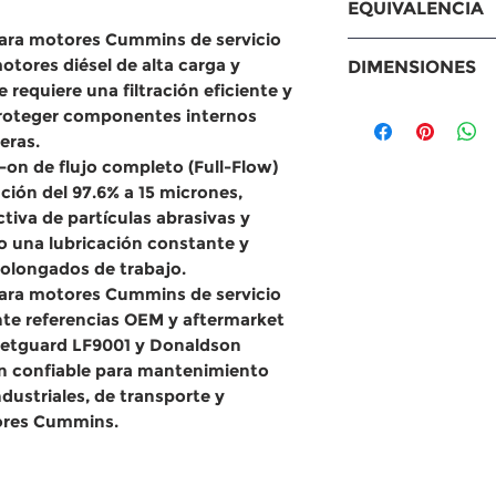
EQUIVALENCIA
Motores diésel 
para motores Cummins de servicio
de servicio pes
Equivalencias
otores diésel de alta carga y
DIMENSIONES
(Camiones, maqu
MANN: WP121
se requiere una
filtración eficiente y
con sistemas de
WIX: 57746XD
Medidas
roteger componentes internos
Donaldson: P
Diámetro exte
eras.
Fleetguard: L
pulgadas)
in-on de flujo completo (Full-Flow)
Otros: 3406809
Largo: total:
ración del 97.6% a 15 micrones
,
Diámetro ext
tiva de partículas abrasivas y
(4.69 pulgada
o una
lubricación constante y
rolongados de trabajo.
Diámetro int
para motores Cummins de servicio
(4.02 pulgada
te referencias OEM y aftermarket
etguard LF9001 y Donaldson
ón confiable para
mantenimiento
dustriales, de transporte y
ores Cummins
.