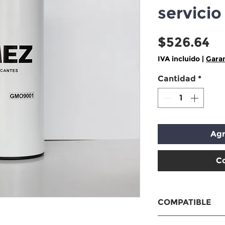
servici
Pr
$526.64
IVA incluido
|
Garan
Cantidad
*
Agr
C
COMPATIBLE
Cummins