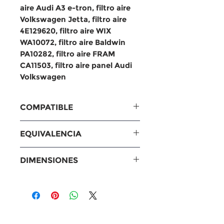
aire Audi A3 e-tron, filtro aire
Volkswagen Jetta, filtro aire
4E129620, filtro aire WIX
WA10072, filtro aire Baldwin
PA10282, filtro aire FRAM
CA11503, filtro aire panel Audi
Volkswagen
COMPATIBLE
2016-18 Audi A3 Sportback e-
EQUIVALENCIA
tron; 2013-18 Volkswagen
Jetta
Equivalencias
DIMENSIONES
MANN: C27009
Baldwin: PA10282
Medidas
Fram: C27009, CA11503
Largo: 269 mm (10.59
WIX: WA10072
pulgadas)
Otros: 4E1
Ancho: 191 mm (7.52