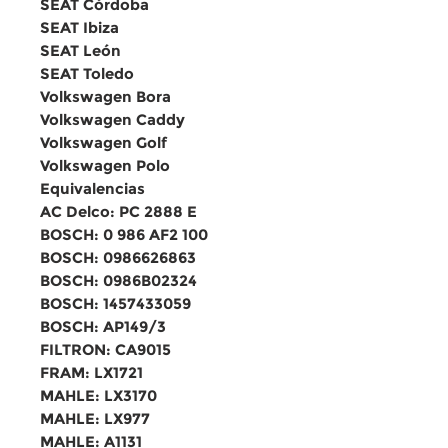
SEAT Córdoba
SEAT Ibiza
SEAT León
SEAT Toledo
Volkswagen Bora
Volkswagen Caddy
Volkswagen Golf
Volkswagen Polo
Equivalencias
AC Delco: PC 2888 E
BOSCH: 0 986 AF2 100
BOSCH: 0986626863
BOSCH: 0986B02324
BOSCH: 1457433059
BOSCH: AP149/3
FILTRON: CA9015
FRAM: LX1721
MAHLE: LX3170
MAHLE: LX977
MAHLE: A1131