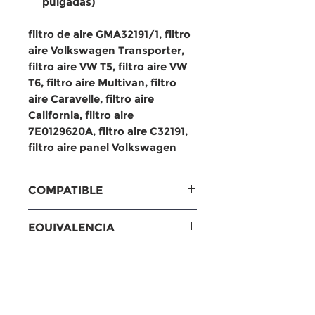
pulgadas)
filtro de aire GMA32191/1, filtro
aire Volkswagen Transporter,
filtro aire VW T5, filtro aire VW
T6, filtro aire Multivan, filtro
aire Caravelle, filtro aire
California, filtro aire
7E0129620A, filtro aire C32191,
filtro aire panel Volkswagen
COMPATIBLE
Volkswagen Transporter T5
EQUIVALENCIA
(2006–2010)
Volkswagen Transporter T5
Equivalencias
DIMENSIONES
(7HM, 7HN, 7HF, 7EF, 7EM,
MANN: C32191/1, C32191
7EN, 7EC)
Baldwin: PA32191
Medidas
Volkswagen Transporter T6
Fram: CA9777
Largo: 312 mm (12.28