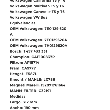
Volkswagen California T5 y T6
Volkswagen Multivan T5 y T6
Volkswagen Caravelle T5 y T6
Volkswagen VW Bus
Equivalencias
OEM Volkswagen: 7E0 129 620
A
OEM Volkswagen: 7E0129620A
OEM Volkswagen: 7H0129620A
Bosch: 1 457 433 331
Champion: CAF100837P
Filtron: AP15714
Fram: CA9777
Hengst: E587L
Knecht / MAHLE: LX786
Magneti Marelli: 152071761664
MANN-FILTER: C32191
Medidas
Largo: 312 mm
Ancho: 190 mm