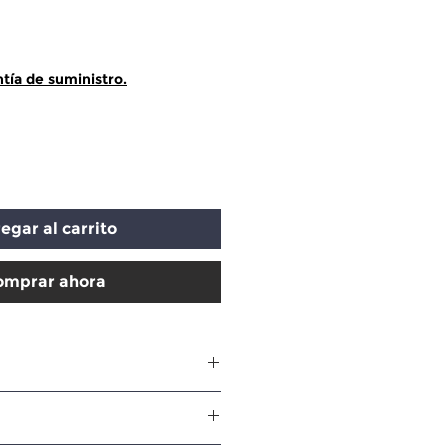
ecio
tía de suministro.
egar al carrito
omprar ahora
6 2004