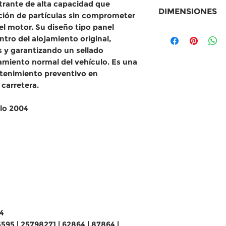
iltrante de alta capacidad que
Equivalencias
DIMENSIONES
ión de partículas sin comprometer
MANN: C4286
 el motor. Su diseño tipo panel
Baldwin: PA4
Medidas
tro del alojamiento original,
Fram: CA995
Largo: 384 mm
s y garantizando un sellado
WIX: 42864
Ancho: 225 m
amiento normal del vehículo. Es una
Purolator: A4
Alto: 31 mm (
tenimiento preventivo en
ACDelco: A29
carretera.
Fleetguard: A
Otros: 1AMFA0
lo 2004
| 62864 | 8786
SA6165
4
95 | 25798271 | 62864 | 87864 |