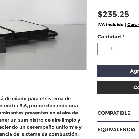
Pr
$235.25
IVA incluido
|
Garan
Cantidad
*
Agr
C
tá diseñado para el sistema de
on motor 3.6, proporcionando una
aminantes presentes en el aire de
COMPATIBLE
ner un suministro de aire limpio y
Cadillac SRX 3.
oreciendo un desempeño uniforme y
EQUIVALENCIA
iencia del sistema de combustión.