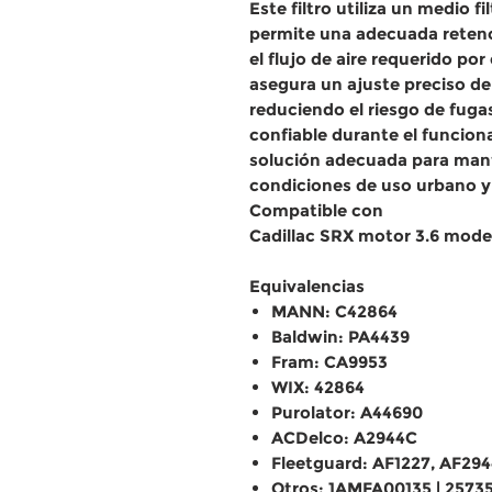
Este filtro utiliza un medio f
permite una adecuada retenc
el flujo de aire requerido por
asegura un ajuste preciso den
reduciendo el riesgo de fuga
confiable durante el funcion
solución adecuada para man
condiciones de uso urbano y 
Compatible con
Cadillac SRX motor 3.6 mode
Equivalencias
MANN: C42864
Baldwin: PA4439
Fram: CA9953
WIX: 42864
Purolator: A44690
ACDelco: A2944C
Fleetguard: AF1227, AF294
Otros: 1AMFA00135 | 257355