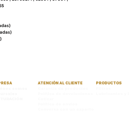
65
adas)
adas)
)
PRESA
ATENCIÓN AL CLIENTE
PRODUCTOS
iénes somos
Garantía de productos
Filtros
ursales
Política de devoluciones
Lubricantes y 
CTURACIÓN
Cotizar
Política de envíos
Conversa con un experto