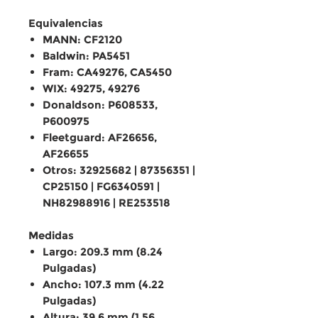
Equivalencias
MANN: CF2120
Baldwin: PA5451
Fram: CA49276, CA5450
WIX: 49275, 49276
Donaldson: P608533,
P600975
Fleetguard: AF26656,
AF26655
Otros: 32925682 | 87356351 |
CP25150 | FG6340591 |
NH82988916 | RE253518
Medidas
Largo: 209.3 mm (8.24
Pulgadas)
Ancho: 107.3 mm (4.22
Pulgadas)
Altura: 39.6 mm (1.56