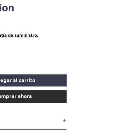
ion
Precio
tía de suministro.
egar al carrito
omprar ahora
cadia & Evolution Trucks: