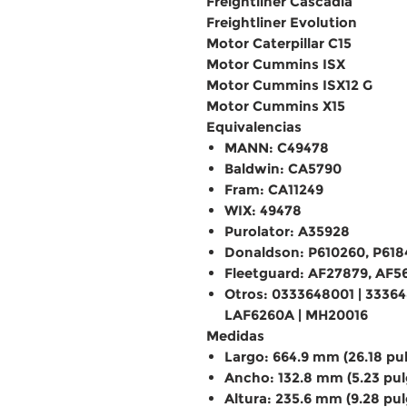
Freightliner Cascadia
Freightliner Evolution
Motor Caterpillar C15
Motor Cummins ISX
Motor Cummins ISX12 G
Motor Cummins X15
Equivalencias
MANN: C49478
Baldwin: CA5790
Fram: CA11249
WIX: 49478
Purolator: A35928
Donaldson: P610260, P618
Fleetguard: AF27879, AF5
Otros: 0333648001 | 333648
LAF6260A | MH20016
Medidas
Largo: 664.9 mm (26.18 pu
Ancho: 132.8 mm (5.23 pu
Altura: 235.6 mm (9.28 pu