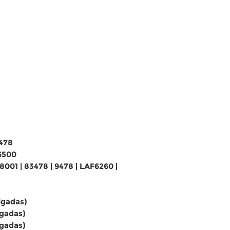
478
6500
001 | 83478 | 9478 | LAF6260 |
lgadas)
lgadas)
lgadas)