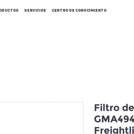
oductos
Servicios
Centro de conocimiento
Filtro d
GMA494
Freightl