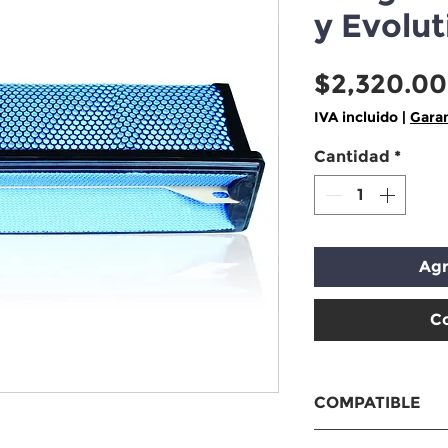
y Evolut
$2,320.00
IVA incluido
|
Garan
Cantidad
*
Agr
C
COMPATIBLE
Freightliner Cas