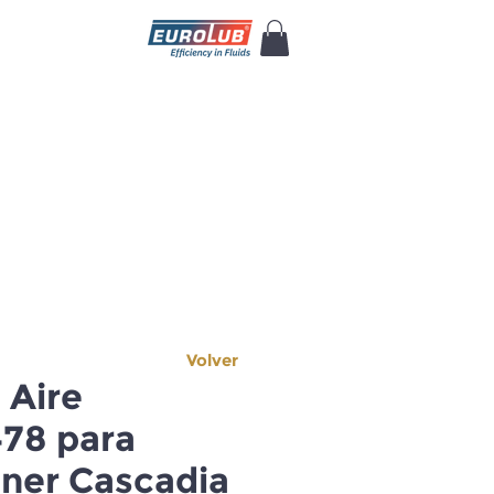
Volver
e Aire
78 para
iner Cascadia