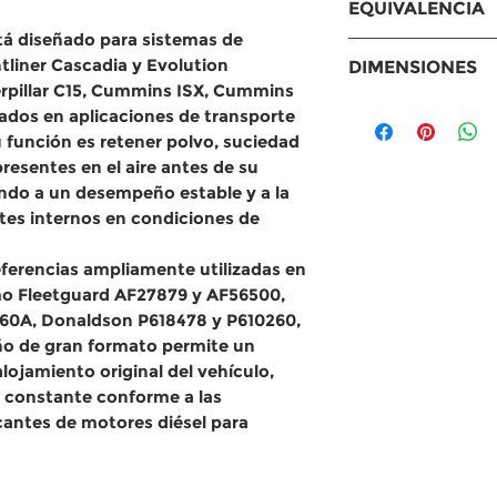
EQUIVALENCIA
Caterpillar C15
stá diseñado para sistemas de
engine, Cummin
Equivalencias
tliner Cascadia y Evolution
DIMENSIONES
X15 engine
MANN: C4947
rpillar C15, Cummins ISX, Cummins
Baldwin: CA5
Medidas
zados en aplicaciones de transporte
Fram: CA1124
Largo: 664.9 
u función es retener polvo, suciedad
WIX: 49478
Ancho: 132.8 
resentes en el aire antes de su
Purolator: A3
Altura: 235.6
endo a un desempeño estable y a la
Donaldson: P
es internos en condiciones de
Fleetguard: 
Otros: 0333648
referencias ampliamente utilizadas en
9478 | LAF626
o Fleetguard AF27879 y AF56500,
260A, Donaldson P618478 y P610260,
ño de gran formato permite un
lojamiento original del vehículo,
e constante conforme a las
icantes de motores diésel para