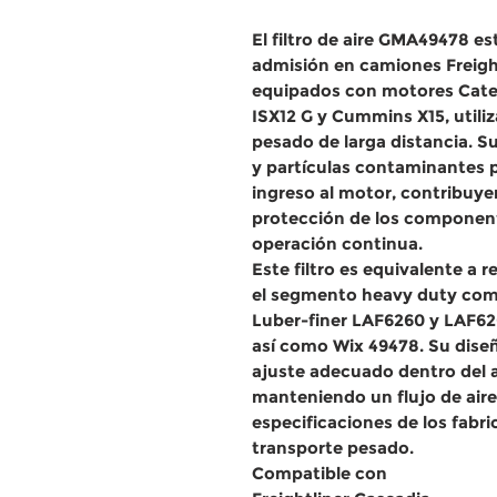
El filtro de aire GMA49478 e
admisión en camiones Freigh
equipados con motores Cate
ISX12 G y Cummins X15, utili
pesado de larga distancia. S
y partículas contaminantes p
ingreso al motor, contribuy
protección de los component
operación continua.
Este filtro es equivalente a 
el segmento heavy duty com
Luber-finer LAF6260 y LAF6
así como Wix 49478. Su dise
ajuste adecuado dentro del a
manteniendo un flujo de air
especificaciones de los fabr
transporte pesado.
Compatible con