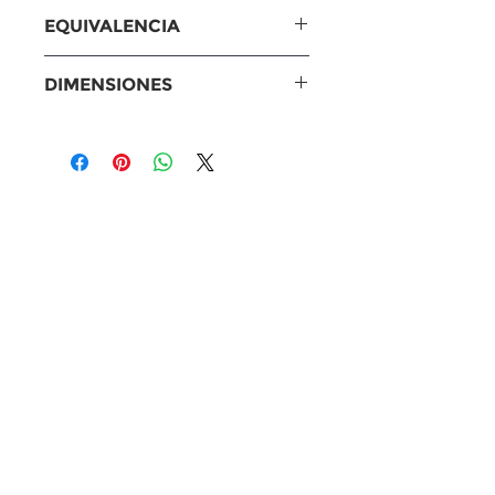
Toyota
EQUIVALENCIA
Tacoma
2005 a 2015
Tundra
2005 a 2010
Equivalencias
DIMENSIONES
4Runner
2003 a 2009
MANN: MA1140
FJ Cruiser
2007 a 2009
Baldwin: PA4165
Medidas
Motor
V6 4.0 L
Fram: CA9683
Altura: 61 mm (2.40
WIX: 46888
pulgadas)
Purolator: A35578
Largo: 355 mm (13.98
Mahle: LX3100
pulgadas)
ACDelco: A3134C
Ancho: 165 mm (6.50
Fleetguard: AF3959,
pulgadas)
AF5578
Valvoline: VA-195
NAPA: 26888, 6888
Carquest: 88888
Hastings: AF1214, AF1214F
Otros: Bosch: 5354WS |
Champion: CAP9683 | K&N:
33-2281 | MicroGard: