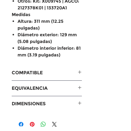
Otros: Kit: X009745 | AGCO:
2127378K01 | 133720A1
Medidas
Altura: 311 mm (12.25
pulgadas)
Diámetro exterior: 129 mm
(5.08 pulgadas)
Diámetro interior inferior: 81
mm (3.19 pulgadas)
COMPATIBLE
Case, Caterpillar, Hitachi,
EQUIVALENCIA
Kubota.
Equivalencias
DIMENSIONES
Baldwin: RS3988
Fram: CA9246
Medidas
WIX: 46489
Altura: 311 mm (12.25
Sakura: A8505
pulgadas)