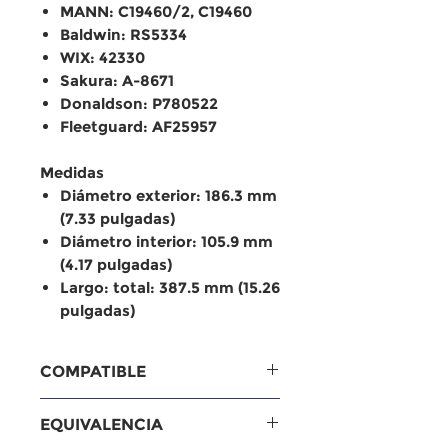
MANN: C19460/2, C19460
Baldwin: RS5334
WIX: 42330
Sakura: A-8671
Donaldson: P780522
Fleetguard: AF25957
Medidas
Diámetro exterior: 186.3 mm
(7.33 pulgadas)
Diámetro interior: 105.9 mm
(4.17 pulgadas)
Largo: total: 387.5 mm (15.26
pulgadas)
COMPATIBLE
john deere 4024t. 6603.
EQUIVALENCIA
komatsu D31EX; d31px-21