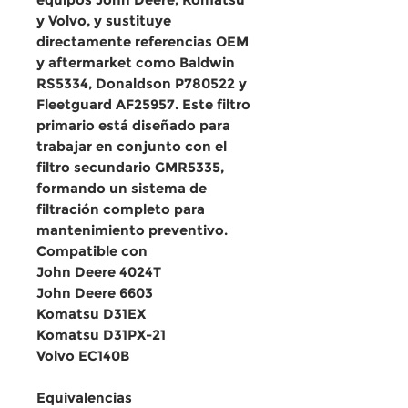
y Volvo
, y sustituye
directamente referencias OEM
y aftermarket como
Baldwin
RS5334, Donaldson P780522 y
Fleetguard AF25957
. Este filtro
primario está diseñado para
trabajar
en conjunto con el
filtro secundario GMR5335
,
formando un sistema de
filtración completo para
mantenimiento preventivo.
Compatible con
John Deere 4024T
John Deere 6603
Komatsu D31EX
Komatsu D31PX-21
Volvo EC140B
Equivalencias