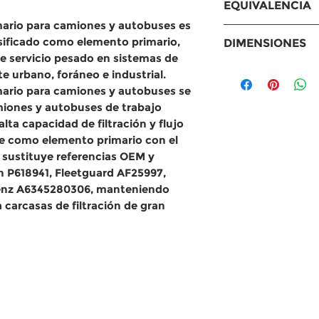
EQUIVALENCIA
Autobuses Merc
imario para camiones y autobuses
es
Series O 500 (M,
Equivalencias
asificado como
elemento primario
,
DIMENSIONES
OF 1518, OF 1622 
MANN: C2783
e servicio pesado
en sistemas de
OH 1520, OH 1618
Baldwin: RS5
Medidas
e urbano, foráneo e industrial
.
Camiones Volk
WIX: WA1512
Diámetro exte
imario para camiones y autobuses
se
Constellation
Sakura: A-53
pulgadas)
iones y autobuses de trabajo
Worker (26.220, 2
Donaldson: P6
Diámetro inte
alta capacidad de filtración y flujo
Ford Cargo
Fleetguard: 
Largo: total:
le como elemento primario con el
1319
y sustituye referencias OEM y
1721
 P618941, Fleetguard AF25997,
1723
enz A6345280306
, manteniendo
Motores Cummi
 carcasas de filtración de gran
Aplicaciones ind
estas carcasas d
Compatible como
GMR5628.