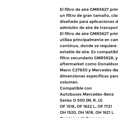
El
filtro de aire GMR5627 pr
un
filtro de gran tamaño
, cl
diseñado para
aplicaciones d
admisión de aire de
transport
El
filtro de aire GMR5627 pr
utiliza principalmente en
cam
continuo
, donde se requiere
estable de aire
. Es compatib
filtro secundario GMR5628
, 
aftermarket como
Donaldson
Mann C27830 y Mercedes-B
dimensiones específicas para
volumen.
Compatible con
Autobuses Mercedes-Benz
Series O 500 (M, R, U)
OF 1518, OF 1622 L, OF 1721
OH 1520, OH 1618, OH 1621 L