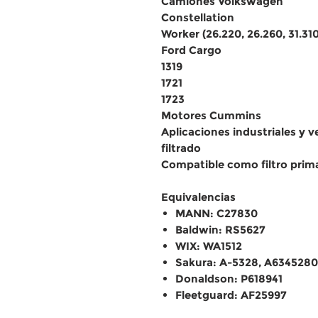
Camiones Volkswagen
Constellation
Worker (26.220, 26.260, 31.310
Ford Cargo
1319
1721
1723
Motores Cummins
Aplicaciones industriales y 
filtrado
Compatible como filtro prim
Equivalencias
MANN: C27830
Baldwin: RS5627
WIX: WA1512
Sakura: A-5328, A634528
Donaldson: P618941
Fleetguard: AF25997