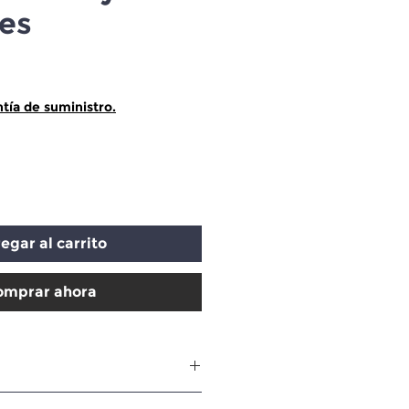
es
ecio
tía de suministro.
egar al carrito
omprar ahora