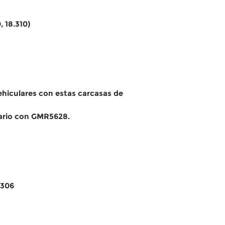
, 18.310)
vehiculares con estas carcasas de
ario con GMR5628.
0306