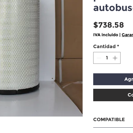
autobus
Pr
$738.58
IVA incluido
|
Garan
Cantidad
*
Agr
C
COMPATIBLE
Compatible con