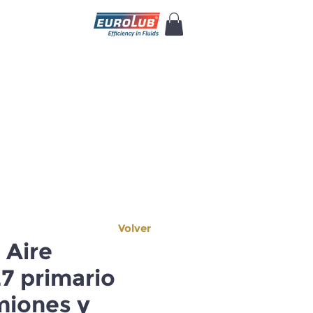
Volver
e Aire
 primario
miones y