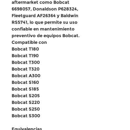
aftermarket como
Bobcat
6698057, Donaldson P628324,
Fleetguard AF26364 y Baldwin
RS5741
, lo que permite su uso
confiable en
mantenimiento
preventivo de equipos Bobcat
.
Compatible con
Bobcat T180
Bobcat T190
Bobcat T300
Bobcat T320
Bobcat A300
Bobcat S160
Bobcat S185
Bobcat S205
Bobcat S220
Bobcat S250
Bobcat S300
Equivalencias