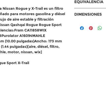
EQUIVALENCIA
Nissan Qashq
a Nissan Rogue y X-Trail es un filtro 
Trail
Equivalencias:
ñado para motores gasolina y diésel 
DIMENSIONES
Renault Kadja
Fram CA11858
jo de aire estable y filtración 
WIX 49400
Medidas:
Nissan Qashqai Rogue Rogue Sport 
NAPA 9400
Largo: 254 mm
alencias:Fram CA11858WIX 
STP SA11858
Ancho: 173 mm
Purolator A16094MAHLE 
Purolator A16
Altura: 37 mm
m (10.00 pulgadas)Ancho: 173 mm 
MAHLE LX273
.44 pulgadas)[aire, diésel, filtro, 
hle, motor, nissan, wix]
ue Sport X-Trail