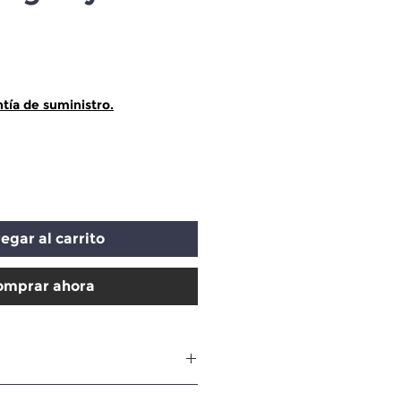
recio
tía de suministro.
egar al carrito
omprar ahora
es: