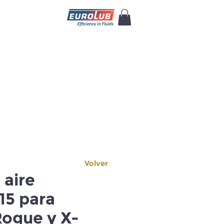
Volver
 aire
5 para
Rogue y X-