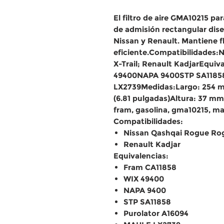
El filtro de aire GMA10215 par
de admisión rectangular dise
Nissan y Renault. Mantiene flu
eficiente.Compatibilidades:
X-Trail; Renault KadjarEquiv
49400NAPA 9400STP SA11858
LX2739Medidas:Largo: 254 m
(6.81 pulgadas)Altura: 37 mm (1
fram, gasolina, gma10215, ma
Compatibilidades:
Nissan Qashqai Rogue Rog
Renault Kadjar
Equivalencias:
Fram CA11858
WIX 49400
NAPA 9400
STP SA11858
Purolator A16094