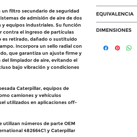
Compatible con 
s un
filtro secundario de seguridad
EQUIVALENCIA
números de part
istemas de admisión de aire de
dos
482644C1, Intern
y equipos industriales. Su función
Equivalencias
DIMENSIONES
Caterpillar 3I032
 contra el ingreso de partículas
WIX: 42254
o es retirado, dañado o sustituido
ACDelco: A78
Medidas
campo. Incorpora un
sello radial con
Fleetguard: 
Diámetro exte
ado
, que garantiza un ajuste firme y
Otros: 1362 | 2
pulgadas)
 del limpiador de aire, evitando el
482644C1 | 48
Diámetro inter
luso bajo vibración y condiciones
93254 | AA129
pulgadas)
DNP137640 | FP
Largo: 342.9 
PCA1596SY | S
Diámetro: del 
esada Caterpillar, equipos de
mm (0.66 pul
 como camiones y vehículos
el utilizados en aplicaciones off-
e utilizan números de parte OEM
ernational 482664C1 y Caterpillar