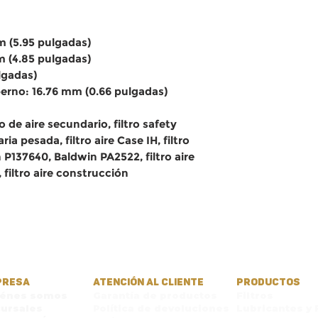
m (5.95 pulgadas)
m (4.85 pulgadas)
lgadas)
 perno: 16.76 mm (0.66 pulgadas)
o de aire secundario, filtro safety
ria pesada, filtro aire Case IH, filtro
 P137640, Baldwin PA2522, filtro aire
a, filtro aire construcción
PRESA
ATENCIÓN AL CLIENTE
PRODUCTOS
iénes somos
Garantía de productos
Filtros
ursales
Política de devoluciones
Lubricantes y 