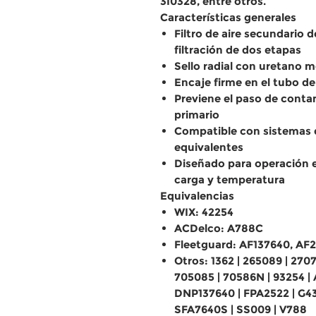
3I0328, entre otros.
Características generales
Filtro de aire secundario 
filtración de dos etapas
Sello radial con uretano m
Encaje firme en el tubo de 
Previene el paso de contam
primario
Compatible con sistemas d
equivalentes
Diseñado para operación e
carga y temperatura
Equivalencias
WIX: 42254
ACDelco: A788C
Fleetguard: AF137640, AF
Otros: 1362 | 265089 | 2707
705085 | 70586N | 93254 |
DNP137640 | FPA2522 | G43
SFA7640S | SS009 | V788