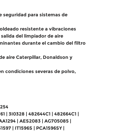
de seguridad para sistemas de
oldeado resistente a vibraciones
salida del limpiador de aire
inantes durante el cambio del filtro
e aire Caterpillar, Donaldson y
n condiciones severas de polvo,
2254
61 | 3I0328 | 482644C1 | 482664C1 |
 AA1294 | AES2083 | AG705085 |
1597 | IT1596S | PCA1596SY |