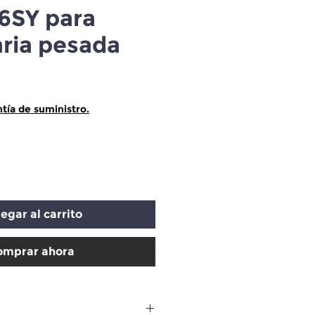
6SY para
ria pesada
ecio
tía de suministro.
egar al carrito
omprar ahora