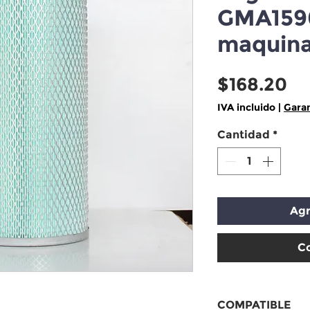
GMA159
maquina
Pr
$168.20
IVA incluido
|
Garan
Cantidad
*
Agr
C
COMPATIBLE