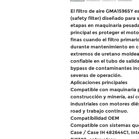
El filtro de aire
GMA1596SY
e
(safety filter)
diseñado para s
etapas
en maquinaria pesada 
principal es
proteger el motor
finas
cuando el filtro primari
durante mantenimiento en 
extremos de uretano molde
confiable en el tubo de salida
bypass de contaminantes inc
severas de operación.
Aplicaciones principales
Compatible con maquinaria p
construcción y minería, así
industriales con motores diés
road y trabajo continuo.
Compatibilidad OEM
Compatible con sistemas qu
Case / Case IH 482644C1, Int