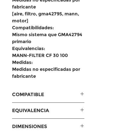
fabricante

[aire, filtro, gma42795, mann, 
motor]

Compatibilidades:

Mismo sistema que GMA42794 
primario

Equivalencias:

MANN-FILTER CF 30 100

Medidas:

Medidas no especificadas por 
fabricante
COMPATIBLE
Compatibilidades: Mismo
EQUIVALENCIA
sistema que GMA42794
primario
Equivalencias: MANN-FILTER
DIMENSIONES
CF 30 100