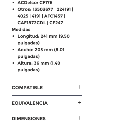
ACDelco: CF176
Otros: 13503677 | 224191 |
4025 | 4191 | AFC1457 |
CAF1872CDL | CF247
Medidas
Longitud: 241 mm (9.50
pulgadas)
Ancho: 203 mm (8.01
pulgadas)
Altura: 36 mm (1.40
pulgadas)
COMPATIBLE
Compatible con
EQUIVALENCIA
Chevrolet
Spark 1.4 L (2016–2021)
Equivalencias
DIMENSIONES
Sonic 4 cilindros (2012–2017)
MANN: CUK2442, FP2442
Fram: CF10775
Medidas