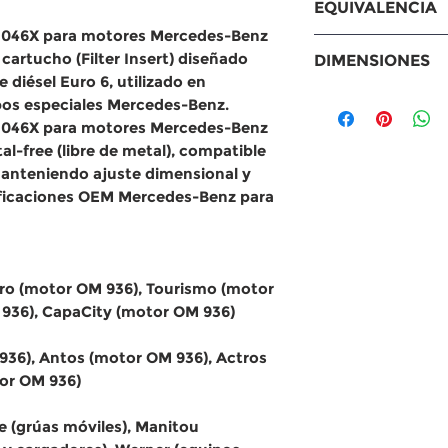
EQUIVALENCIA
Autobuses Merc
F1046X para motores Mercedes-Benz
Intouro (motor 
Equivalencias
cartucho (Filter Insert)
diseñado
DIMENSIONES
936), Tourismo 
MANN: PU104
 diésel Euro 6
, utilizado en
(motor OM 936),
Baldwin: BF1
Medidas
os especiales Mercedes-Benz.
Camiones Merc
WIX: 33634
Diámetro exter
F1046X para motores Mercedes-Benz
Atego (motores 
Purolator: F6
pulgadas)
al-free (libre de metal)
, compatible
(motor OM 936),
Sakura: EF-2
Diámetro inter
manteniendo ajuste dimensional y
Econic (motor O
NAPA: 3634
pulgadas)
ficaciones
OEM Mercedes-Benz
para
Equipos especia
Otros: 000090
Diámetro inter
Demag (grúas mó
pulgadas)
móviles), Manit
Altura (H):
103
telescópicos y 
aro (motor OM 936), Tourismo (motor
(equipos especia
936), CapaCity (motor OM 936)
36), Antos (motor OM 936), Actros
or OM 936)
e (grúas móviles), Manitou