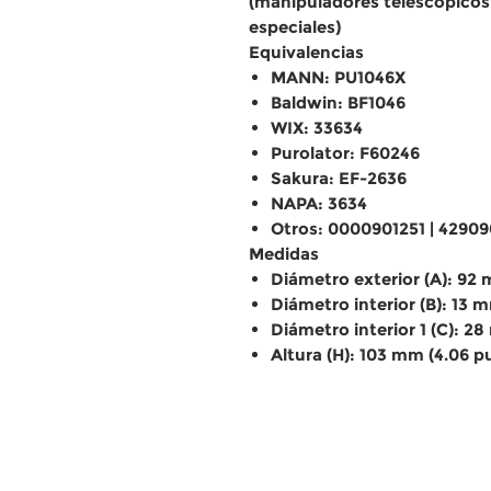
(manipuladores telescópicos
especiales)
Equivalencias
MANN: PU1046X
Baldwin: BF1046
WIX: 33634
Purolator: F60246
Sakura: EF-2636
NAPA: 3634
Otros: 0000901251 | 42909
Medidas
Diámetro exterior (A):
92 m
Diámetro interior (B):
13 m
Diámetro interior 1 (C):
28 
Altura (H):
103 mm (4.06 p