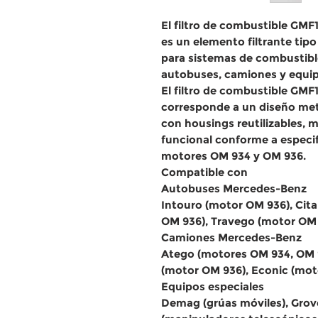
El
filtro de combustible GM
es un
elemento filtrante tipo 
para
sistemas de combustible
autobuses, camiones y equip
El
filtro de combustible GM
corresponde a un diseño
met
con housings reutilizables, 
funcional conforme a especi
motores
OM 934 y OM 936
.
Compatible con
Autobuses Mercedes-Benz
Intouro (motor OM 936), Cit
OM 936), Travego (motor OM 
Camiones Mercedes-Benz
Atego (motores OM 934, OM 9
(motor OM 936), Econic (mot
Equipos especiales
Demag (grúas móviles), Grov