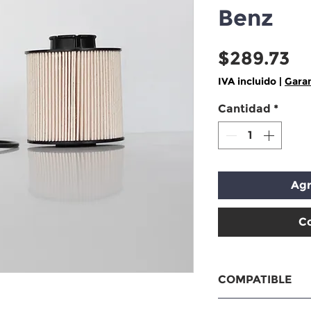
Benz
Pr
$289.73
IVA incluido
|
Garan
Cantidad
*
Agr
C
COMPATIBLE
Compatible con