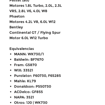
Passat (B5)
Motores
1.8L Turbo
,
2.0L
,
2.3L
VR5
,
2.8L V6
,
4.0L W8
Phaeton
Motores
4.2L V8
,
6.0L W12
Bentley
Continental GT / Flying Spur
Motor
6.0L W12 Turbo
Equivalencias
MANN: WK730/1
Baldwin: BF7670
Fram: G5870
WIX: 33521
Purolator: F60730, F65285
Mahle: KL79
Donaldson: P550730
ACDelco: GF855
NAPA: 3521
Otros: 1J0 | WK730