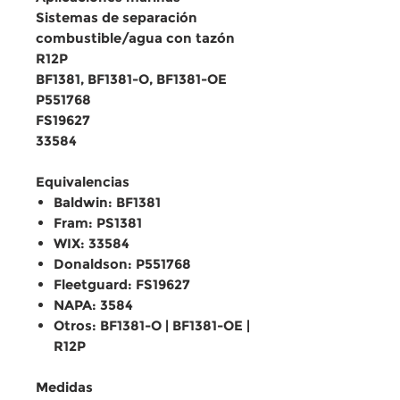
Sistemas de separación
combustible/agua con tazón
R12P
BF1381
,
BF1381-O
,
BF1381-OE
P551768
FS19627
33584
Equivalencias
Baldwin: BF1381
Fram: PS1381
WIX: 33584
Donaldson: P551768
Fleetguard: FS19627
NAPA: 3584
Otros: BF1381-O | BF1381-OE |
R12P
Medidas