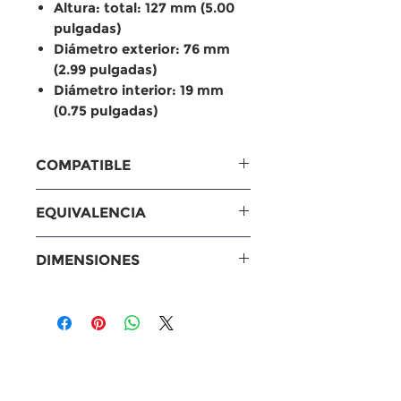
Altura: total: 127 mm (5.00
pulgadas)
Diámetro exterior: 76 mm
(2.99 pulgadas)
Diámetro interior: 19 mm
(0.75 pulgadas)
COMPATIBLE
Compatible con
EQUIVALENCIA
Genie – Plataformas
elevadoras
Equivalencias
DIMENSIONES
S100
Baldwin: BF1381
S105
Fram: PS1381
Medidas
S120
WIX: 33584
Altura: total: 127 mm (5.00
S125
Donaldson: P551768
pulgadas)
Volvo – Camiones
Fleetguard: FS19627
Diámetro exterior: 76 mm
VHD430
NAPA: 3584
(2.99 pulgadas)
Otros: BF1381-O | BF1381-