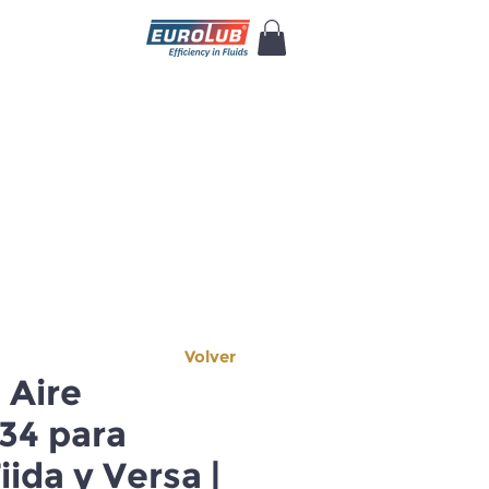
Volver
e Aire
34 para
iida y Versa |