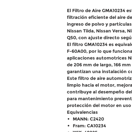
El
Filtro de Aire GMA10234
es
filtración eficiente del aire
ingreso de polvo y partícul
Nissan Tiida, Nissan Versa, N
Q50
, con ajuste directo segú
El filtro
GMA10234
es equival
F-60A00
, por lo que funcio
aplicaciones automotrices Nis
de 206 mm de largo, 166 mm 
garantizan una instalación c
Este
filtro de aire automotriz
limpio hacia el motor, mejor
contribuye al desempeño del
para
mantenimiento prevent
protección del motor en uso
Equivalencias
MANN: C2420
Fram: CA10234