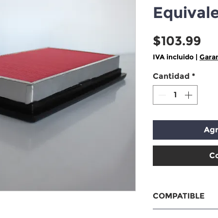
Equival
Pr
$103.99
IVA incluido
|
Garan
Cantidad
*
Agr
C
COMPATIBLE
NISSAN TIIDA Cu