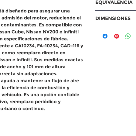
EQUIVALENCIA
Versa(07-12) 06
tá diseñado para asegurar una
Equivalencias
 de admisión del motor, reduciendo el
DIMENSIONES
MANN: C2420
as contaminantes. Es compatible con
Fram: CA1023
Medidas
issan Cube, Nissan NV200 e Infiniti
WIX: 49225
Largo: 206 mm
n especificaciones de fábrica.
GONHER: GAD
Ancho: 166 mm
ente a
CA10234, FA-10234, GAD-116 y
Purolator: A1
Altura: 101 m
na como reemplazo directo en
Mahle: LX1631
san e Infiniti. Sus
medidas exactas
ACDelco: A31
de ancho y 101 mm de altura
Valvoline: VA
orrecta sin adaptaciones.
Otros: Interfi
ayuda a mantener un flujo de aire
a la eficiencia de combustión y
 vehículo. Es una opción confiable
ivo
, reemplazo periódico y
 urbano o continuo.