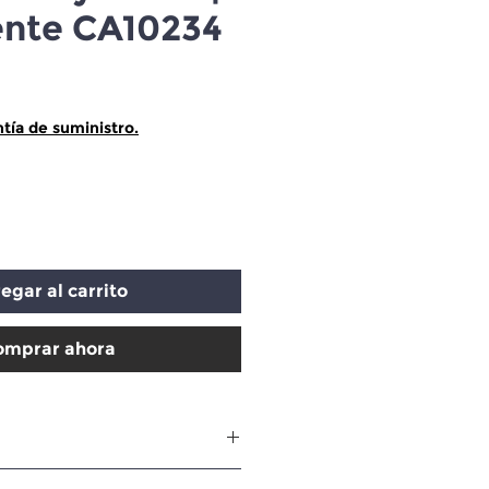
ente CA10234
ecio
tía de suministro.
egar al carrito
omprar ahora
be(09-14), NV200(13-14),