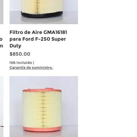
Vista rápida
Filtro de Aire GMA16181
o
para Ford F-250 Super
on
Duty
Precio
$850.00
IVA incluido
|
Garantía de suministro.