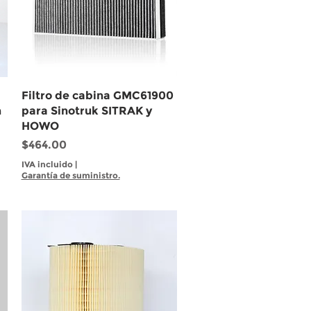
Vista rápida
Filtro de cabina GMC61900
n
para Sinotruk SITRAK y
HOWO
Precio
$464.00
IVA incluido
|
Garantía de suministro.