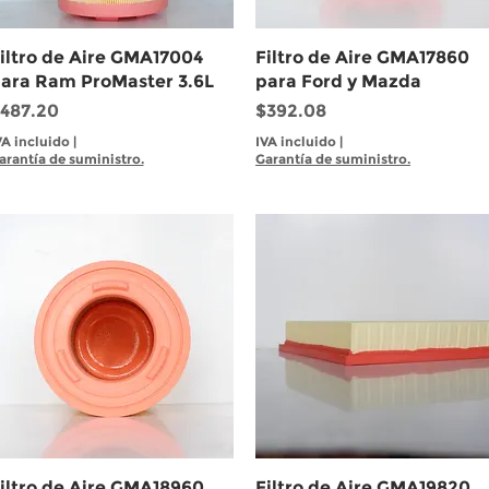
Vista rápida
Vista rápida
iltro de Aire GMA17004
Filtro de Aire GMA17860
ara Ram ProMaster 3.6L
para Ford y Mazda
recio
Precio
487.20
$392.08
VA incluido
|
IVA incluido
|
arantía de suministro.
Garantía de suministro.
Vista rápida
Vista rápida
iltro de Aire GMA18960
Filtro de Aire GMA19820