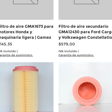
Vista rápida
Vista rápida
iltro de aire GMA1673 para
Filtro de aire secundario
otores Honda y
GMA12430 para Ford Carg
aquinaria ligera | Gamez
y Volkswagen Constellati
recio
Precio
145.35
$579.00
VA incluido
|
IVA incluido
|
arantía de suministro.
Garantía de suministro.