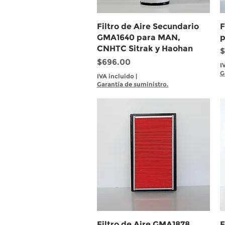
Vista rápida
Filtro de Aire Secundario
F
GMA1640 para MAN,
p
CNHTC Sitrak y Haohan
P
$
Precio
$696.00
I
G
IVA incluido
|
Garantía de suministro.
Vista rápida
Filtro de Aire GMA1878
F