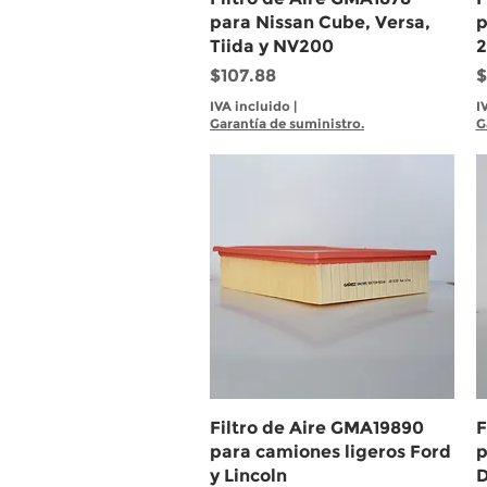
para Nissan Cube, Versa,
p
Tiida y NV200
2
Precio
P
$107.88
$
IVA incluido
|
I
Garantía de suministro.
G
Vista rápida
Filtro de Aire GMA19890
F
para camiones ligeros Ford
p
y Lincoln
D