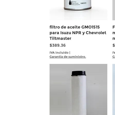
Vista rápida
filtro de aceite GMO1515
F
para Isuzu NPR y Chevrolet
m
Tiltmaster
m
Precio
P
$389.36
$
IVA incluido
|
I
Garantía de suministro.
G