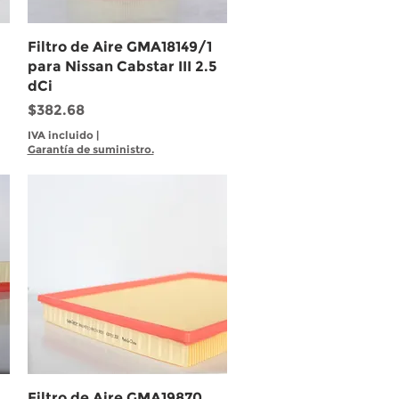
Vista rápida
Filtro de Aire GMA18149/1
para Nissan Cabstar III 2.5
dCi
Precio
$382.68
IVA incluido
|
Garantía de suministro.
Vista rápida
Filtro de Aire GMA19870