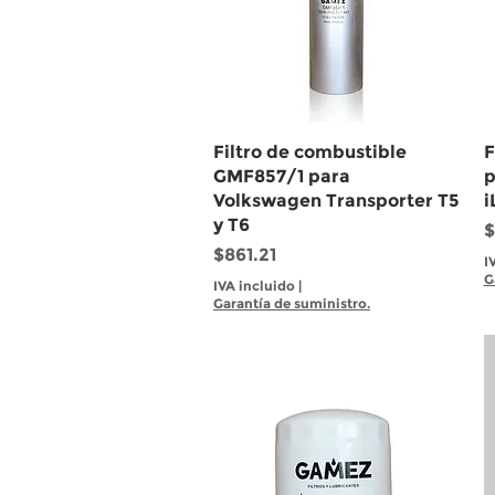
Vista rápida
Filtro de combustible
F
GMF857/1 para
p
Volkswagen Transporter T5
i
y T6
P
$
Precio
$861.21
I
G
IVA incluido
|
Garantía de suministro.