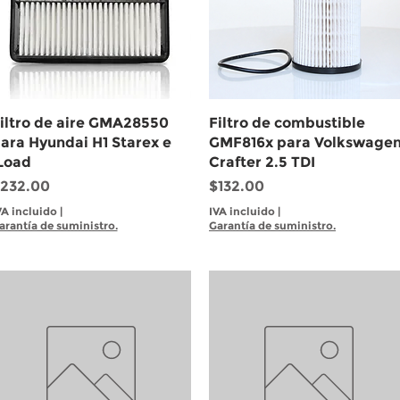
Vista rápida
Vista rápida
iltro de aire GMA28550
Filtro de combustible
ara Hyundai H1 Starex e
GMF816x para Volkswage
Load
Crafter 2.5 TDI
recio
Precio
232.00
$132.00
VA incluido
|
IVA incluido
|
arantía de suministro.
Garantía de suministro.