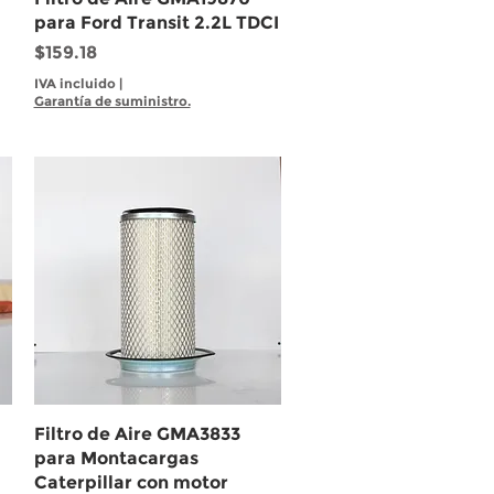
para Ford Transit 2.2L TDCI
Precio
$159.18
IVA incluido
|
Garantía de suministro.
Vista rápida
Filtro de Aire GMA3833
para Montacargas
Caterpillar con motor