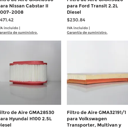
ara Nissan Cabstar II
para Ford Transit 2.2L
007–2008
Diesel
recio
Precio
471.42
$230.84
VA incluido
|
IVA incluido
|
arantía de suministro.
Garantía de suministro.
Vista rápida
Vista rápida
iltro de Aire GMA28530
Filtro de Aire GMA32191/1
ara Hyundai H100 2.5L
para Volkswagen
iesel
Transporter, Multivan y