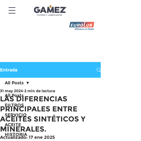
Entrada
All Posts
31 may 2024
2 min de lectura
All Posts
LAS DIFERENCIAS
FILTROS
PRINCIPALES ENTRE
SERVICIO
ACEITES SINTÉTICOS Y
ACEITE
MINERALES.
HISTORIA
Actualizado:
17 ene 2025